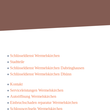
Schlüsseldienst Wermelskirchen
Stadtteile
Schlüsseldienst Wermelskirchen Dabringhausen
Schlüsseldienst Wermelskirchen Dhünn
Kontakt
Serviceleistungen Wermelskirchen
Autoöffnung Wermelskirchen
Einbruchschaden reparatur Wermelskirchen
Schlosswechseln Wermelskirchen